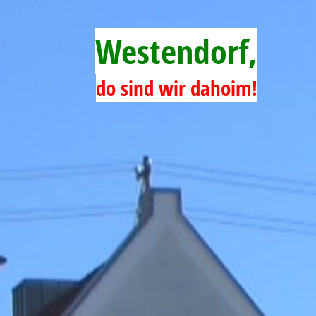
Westendorf,
do sind wir dahoim!