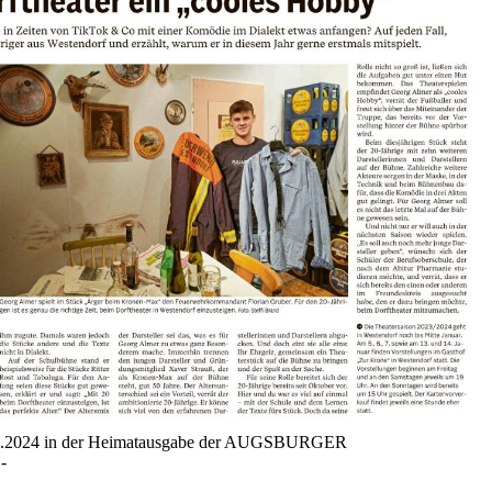
01.2024 in der Heimatausgabe der AUGSBURGER
-