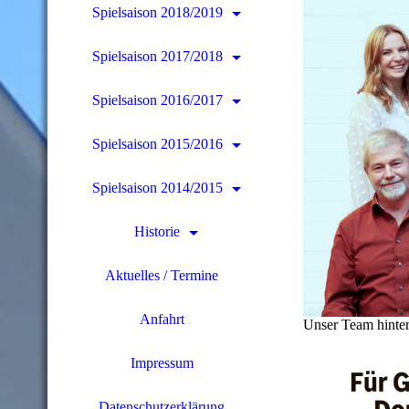
Spielsaison 2018/2019
Spielsaison 2017/2018
Spielsaison 2016/2017
Spielsaison 2015/2016
Spielsaison 2014/2015
Historie
Aktuelles / Termine
Anfahrt
Unser Team hinte
Impressum
Datenschutzerklärung