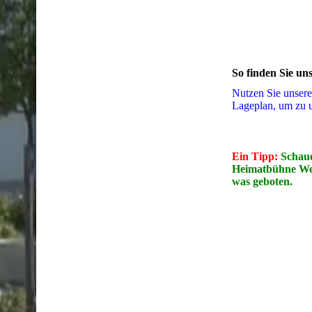
So finden Sie un
Nutzen Sie unsere
La­ge­plan, um zu 
Ein Tipp:
Schaue
Heimatbühne Wes
was geboten.